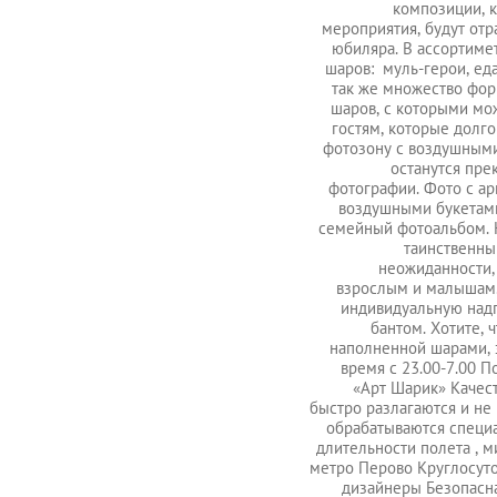
композиции, 
мероприятия, будут от
юбиляра. В ассортиме
шаров: муль-герои, еда
так же множество фор
шаров, с которыми мож
гостям, которые долго
фотозону с воздушными
останутся пре
фотографии. Фото с а
воздушными букетами
семейный фотоальбом. 
таинственны
неожиданности,
взрослым и малышам
индивидуальную над
бантом. Хотите, 
наполненной шарами, 
время с 23.00-7.00 
«Арт Шарик» Качес
быстро разлагаются и не
обрабатываются специ
длительности полета , 
метро Перово Круглосут
дизайнеры Безопасна