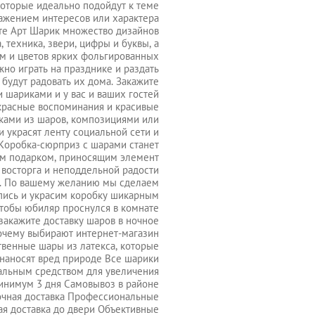
которые идеально подойдут к теме
ражением интересов или характера
те Арт Шарик множество дизайнов
, техника, звери, цифры и буквы, а
м и цветов ярких фольгированных
но играть на празднике и раздать
 будут радовать их дома. Закажите
 шариками и у вас и ваших гостей
красные воспоминания и красивые
рками из шаров, композициями или
 украсят ленту социальной сети и
Коробка-сюрприз с шарами станет
м подарком, приносящим элемент
 восторга и неподдельной радости
. По вашему желанию мы сделаем
пись и украсим коробку шикарным
чтобы юбиляр проснулся в комнате
закажите доставку шаров в ночное
Почему выбирают интернет-магазин
твенные шары из латекса, которые
 наносят вред природе Все шарики
альным средством для увеличения
минимум 3 дня Самовывоз в районе
очная доставка Профессиональные
я доставка до двери Объективные