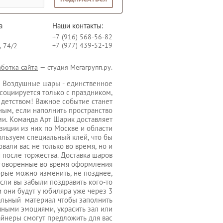
а
Наши контакты:
+7 (916) 568-56-82
+7 (977) 439-52-19
, 74/2
аботка сайта
— студия Мегагрупп.ру.
 Воздушные шары - единственное
социируется только с праздником,
 детством! Важное событие станет
ным, если наполнить пространство
и. Команда Арт Шарик доставляет
иции из них по Москве и области
ользуем специальный клей, что бы
вали вас не только во время, но и
 после торжества. Доставка шаров
оговоренные во время оформления
торые можно изменить, не позднее,
 если вы забыли поздравить кого-то
 они будут у юбиляра уже через 3
альный материал чтобы заполнить
чными эмоциями, украсить зал или
айнеры смогут предложить для вас