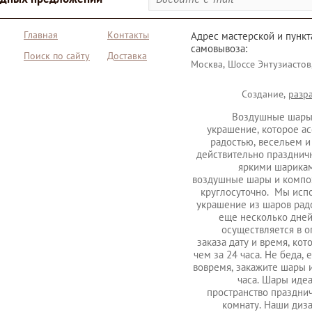
Главная
Контакты
Адрес мастерской и пункт
самовывоза:
Поиск по сайту
Доставка
Москва, Шоссе Энтузиастов
Создание,
разр
Воздушные шары
украшение, которое ас
радостью, весельем и
действительно празднич
яркими шарикам
воздушные шары и композ
круглосуточно. Мы исп
украшение из шаров радо
еще несколько дней
осуществляется в 
заказа дату и время, ко
чем за 24 часа. Не беда,
вовремя, закажите шары и
часа. Шары иде
пространство праздни
комнату. Наши диз