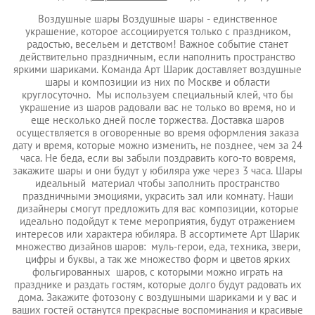
Воздушные шары Воздушные шары - единственное
украшение, которое ассоциируется только с праздником,
радостью, весельем и детством! Важное событие станет
действительно праздничным, если наполнить пространство
яркими шариками. Команда Арт Шарик доставляет воздушные
шары и композиции из них по Москве и области
круглосуточно. Мы используем специальный клей, что бы
украшение из шаров радовали вас не только во время, но и
еще несколько дней после торжества. Доставка шаров
осуществляется в оговоренные во время оформления заказа
дату и время, которые можно изменить, не позднее, чем за 24
часа. Не беда, если вы забыли поздравить кого-то вовремя,
закажите шары и они будут у юбиляра уже через 3 часа. Шары
идеальный материал чтобы заполнить пространство
праздничными эмоциями, украсить зал или комнату. Наши
дизайнеры смогут предложить для вас композиции, которые
идеально подойдут к теме мероприятия, будут отражением
интересов или характера юбиляра. В ассортимете Арт Шарик
множество дизайнов шаров: муль-герои, еда, техника, звери,
цифры и буквы, а так же множество форм и цветов ярких
фольгированных шаров, с которыми можно играть на
празднике и раздать гостям, которые долго будут радовать их
дома. Закажите фотозону с воздушными шариками и у вас и
ваших гостей останутся прекрасные воспоминания и красивые