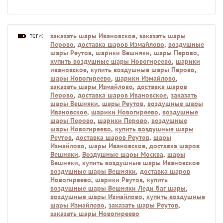
теги:
заказать шары Ивановское
,
заказать шары
Перово
,
доставка шаров Измайлово
,
воздушные
шары Реутов
,
шарики Вешняки
,
шары Перово
,
купить воздушные шары Новогиреево
,
шарики
ивановское
,
купить воздушные шары Перово
,
шары Новогиреево
,
шарики Измайлово
,
заказать шары Измайлово
,
доставка шаров
Перово
,
доставка шаров Ивановское
,
заказать
шары Вешняки
,
шары Реутов
,
воздушные шары
Ивановское
,
шарики Новогиреево
,
воздушные
шары Перово
,
шарики Перово
,
воздушные
шары Новогиреево
,
купить воздушные шары
Реутов
,
доставка шаров Реутов
,
шары
Измайлово
,
шары Ивановское
,
доставка шаров
Вешняки
,
Воздушные шары Москва
,
шары
Вешняки
,
купить воздушные шары Ивановское
воздушные шары Вешняки
,
доставка шаров
Новогиреево
,
шарики Реутов
,
купить
воздушные шары Вешняки Леди баг шары
,
воздушные шары Измайлово
,
купить воздушные
шары Измайлово
,
заказать шары Реутов
,
заказать шары Новогиреево