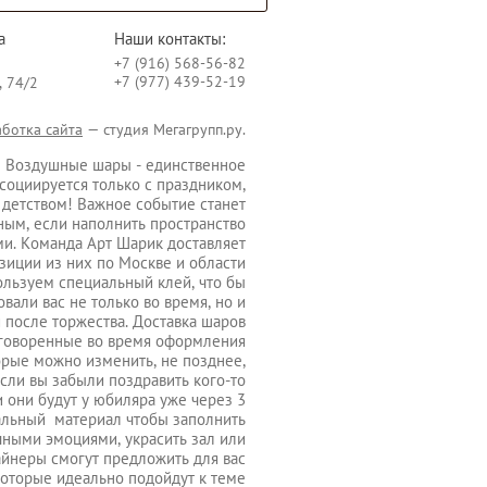
а
Наши контакты:
+7 (916) 568-56-82
+7 (977) 439-52-19
, 74/2
аботка сайта
— студия Мегагрупп.ру.
 Воздушные шары - единственное
социируется только с праздником,
 детством! Важное событие станет
ным, если наполнить пространство
и. Команда Арт Шарик доставляет
иции из них по Москве и области
ользуем специальный клей, что бы
вали вас не только во время, но и
 после торжества. Доставка шаров
оговоренные во время оформления
торые можно изменить, не позднее,
 если вы забыли поздравить кого-то
 они будут у юбиляра уже через 3
альный материал чтобы заполнить
чными эмоциями, украсить зал или
айнеры смогут предложить для вас
которые идеально подойдут к теме