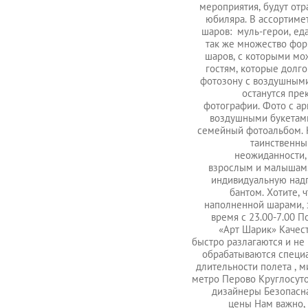
мероприятия, будут от
юбиляра. В ассортиме
шаров: муль-герои, еда
так же множество фор
шаров, с которыми мож
гостям, которые долго
фотозону с воздушными
останутся пре
фотографии. Фото с а
воздушными букетами
семейный фотоальбом. 
таинственны
неожиданности,
взрослым и малышам
индивидуальную над
бантом. Хотите, 
наполненной шарами, 
время с 23.00-7.00 
«Арт Шарик» Качес
быстро разлагаются и не
обрабатываются специ
длительности полета , 
метро Перово Круглосут
дизайнеры Безопасна
цены Нам важно, 