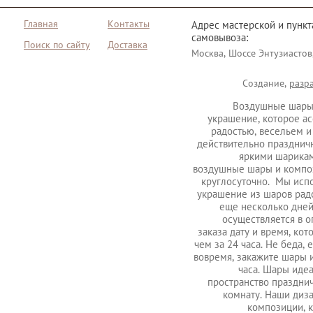
Главная
Контакты
Адрес мастерской и пункт
самовывоза:
Поиск по сайту
Доставка
Москва, Шоссе Энтузиастов
Создание,
разр
Воздушные шары
украшение, которое ас
радостью, весельем и
действительно празднич
яркими шарикам
воздушные шары и композ
круглосуточно. Мы исп
украшение из шаров радо
еще несколько дней
осуществляется в 
заказа дату и время, ко
чем за 24 часа. Не беда,
вовремя, закажите шары и
часа. Шары иде
пространство праздни
комнату. Наши диз
композиции, 