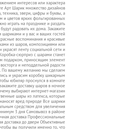
ражением интересов или характера
те Арт Шарик множество дизайнов
, техника, звери, цифры и буквы, а
м и цветов ярких фольгированных
но играть на празднике и раздать
 будут радовать их дома. Закажите
 шариками и у вас и ваших гостей
красные воспоминания и красивые
рками из шаров, композициями или
 украсят ленту социальной сети и
Коробка-сюрприз с шарами станет
м подарком, приносящим элемент
 восторга и неподдельной радости
. По вашему желанию мы сделаем
пись и украсим коробку шикарным
чтобы юбиляр проснулся в комнате
закажите доставку шаров в ночное
Почему выбирают интернет-магазин
твенные шары из латекса, которые
 наносят вред природе Все шарики
альным средством для увеличения
минимум 3 дня Самовывоз в районе
очная доставка Профессиональные
я доставка до двери Объективные
чтобы вы получили именно то, что